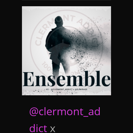
@clermont_ad
dict
x