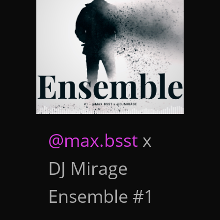
@max.bsst
x
DJ Mirage
Ensemble #1