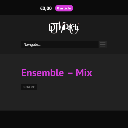
€
0,00
0 article
SHARE