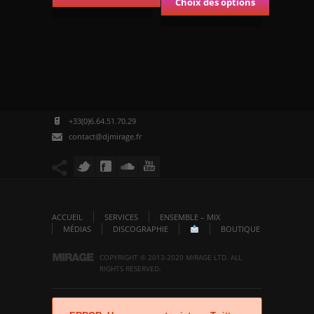
Choix des options
+33(0)6.64.51.70.29
contact@djmirage.fr
ACCUEIL
SERVICES
ENSEMBLE – MIX
MÉDIAS
DISCOGRAPHIE
BOUTIQUE
COPYRIGHT © 2013-2020 MIRAGE LTD. ALL
RIGHTS RESERVED.