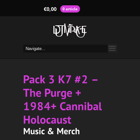
€
0,00
0 article